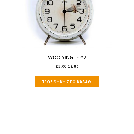
WOO SINGLE #2
£
3.00
£
2.00
ΠΡΟΣΘΉΚΗ ΣΤΟ ΚΑΛΆΘΙ