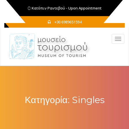
Κατόπιν Ραντεβού - Upon Appointment
+30 6989651594
Κατηγορία:
Singles