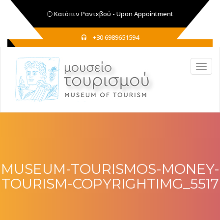
Κατόπιν Ραντεβού - Upon Appointment
+30 6989651594
MUSEUM-TOURISMOS-MONEY-
TOURISM-COPYRIGHTIMG_5517